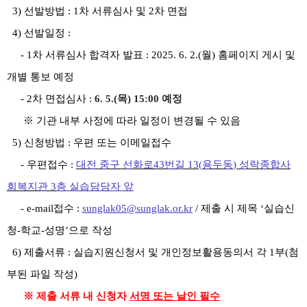
3)
선발방법
: 1
차 서류심사 및
2
차 면접
4)
선발일정
:
- 1
차 서류심사 합격자 발표
: 2025. 6. 2.(
월
)
홈페이지 게시 및
개별 통보 예정
- 2
차 면접심사
:
6. 5.(
목
) 15:00
예정
※
기관 내부 사정에 따라 일정이 변경될 수 있음
5)
신청방법
:
우편 또는 이메일접수
-
우편접수
:
대전 중구 선화로
43
번길
13(
용두동
)
성락종합사
회복지관
3
층 실습담당자 앞
- e-mail
접수
:
sunglak05@sunglak.or.kr
/
제출 시 제목
‘
실습신
청
-
학교
-
성명
’
으로 작성
6)
제출서류
:
실습지원신청서 및 개인정보활용동의서 각
1
부
(
첨
부된 파일 작성
)
※
제출 서류 내 신청자
서명 또는 날인 필수