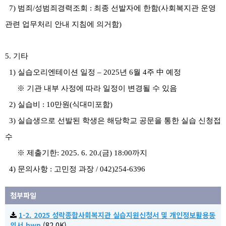
7)
범죄
/
성범죄경력조회
:
최종 선발자에 한함
(
사회복지관 운영
관련 업무처리 안내 지침에 의거함
)
5.
기타
1)
실습오리엔테이션 일정
–
2025
년
6
월
4
주
中
예정
※
기관 내부 사정에 따라 일정이 변경될 수 있음
2)
실습비
: 10
만원
(
식대미포함
)
3)
실습생으로 선발된 학생은 해당학교 공문을 통한 실습 신청접
수
※
제출기한
: 2025. 6. 20.(
금
) 18:00
까지
4)
문의사항
:
고민정 과장
/ 042)254-6396
첨부파일
1-2. 2025 성락종합사회복지관 실습지원신청서 및 개인정보활용동
의서.hwp
(82.0K)