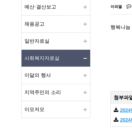
예산·결산보고
이의열
채용공고
행복나눔 
일반자료실
사회복지자료실
이달의 행사
지역주민의 소리
첨부파
이모저모
202
202