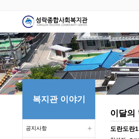
복지관 이야기
이달의
공지사항
도란도란1반 (