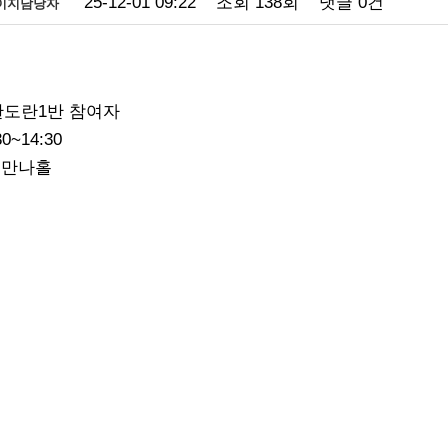
25-12-01 09:22
조회
138회
댓글
0건
이지담당자
도란도란1반 참여자
30~14:30
층 만나홀