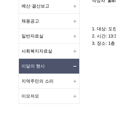
페이지 정보
작성자
홈페
예산·결산보고
채용공고
1. 대상: 
일반자료실
2. 시간: 13:
3. 장소: 1
사회복지자료실
이달의 행사
지역주민의 소리
이모저모