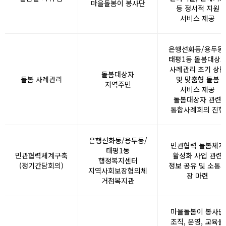
마을돌봄이 봉사단
등 정서적 지원
서비스 제공
은행선화동/용두동
태평1동 돌봄대상
사례관리 초기 상담
돌봄대상자
돌봄 사례관리
및 맞춤형 돌봄
지역주민
서비스 제공
돌봄대상자 관련
통합사례회의 진행
은행선화동/용두동/
민관협력 돌봄체계
태평1동
민관협력체계구축
활성화 사업 관련
행정복지센터
(정기간담회의)
정보 공유 및 소통
지역사회보장협의체
장 마련
거점복지관
마을돌봄이 봉사단
조직, 운영, 교육을