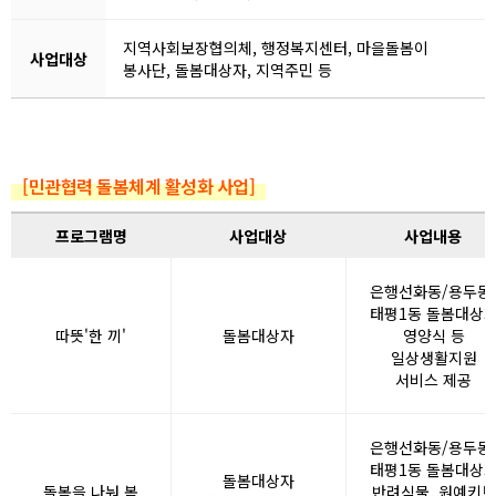
지역사회보장협의체, 행정복지센터, 마을돌봄이
사업대상
봉사단, 돌봄대상자, 지역주민 등
[민관협력 돌봄체계 활성화 사업]
프로그램명
사업대상
사업내용
은행선화동/용두동
태평1동 돌봄대상
따뜻'한 끼'
돌봄대상자
영양식 등
일상생활지원
서비스 제공
은행선화동/용두동
태평1동 돌봄대상
돌봄대상자
돌봄을 나눠 봄
반려식물, 원예키트