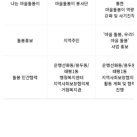
나는 마을돌봄이
마을돌봄이 봉사단
통한
마을돌봄이 역량
강화 및 사기진작
'마을 돌봄, 우리의
돌봄홍보
지역주민
마음 돌봄'
사업 홍보
은행선화동/용두동/
은행선화동/용두동
태평1동
태평1동
돌봄 민간협력
행정복지센터
지역사회보장협의
지역사회보장협의체
활동 계획 및 협력
거점복지관
진행