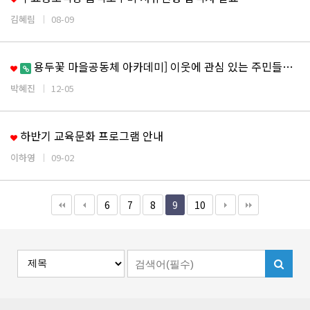
김혜림
08-09
용두꽃 마을공동체 아카데미] 이웃에 관심 있는 주민들을…
박혜진
12-05
하반기 교육문화 프로그램 안내
이하영
09-02
6
7
8
9
10