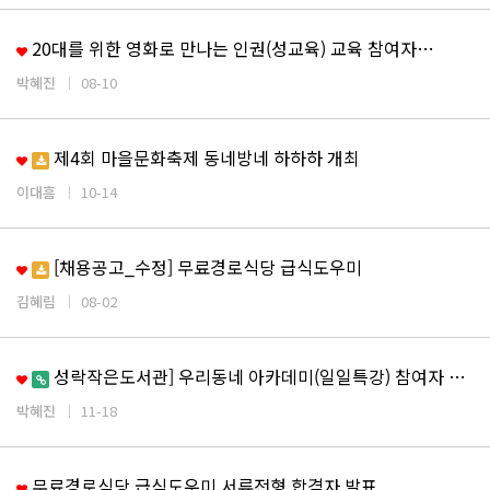
20대를 위한 영화로 만나는 인권(성교육) 교육 참여자…
박혜진
08-10
제4회 마을문화축제 동네방네 하하하 개최
이대흠
10-14
[채용공고_수정] 무료경로식당 급식도우미
김혜림
08-02
성락작은도서관] 우리동네 아카데미(일일특강) 참여자 모…
박혜진
11-18
무료경로식당 급식도우미 서류전형 합격자 발표