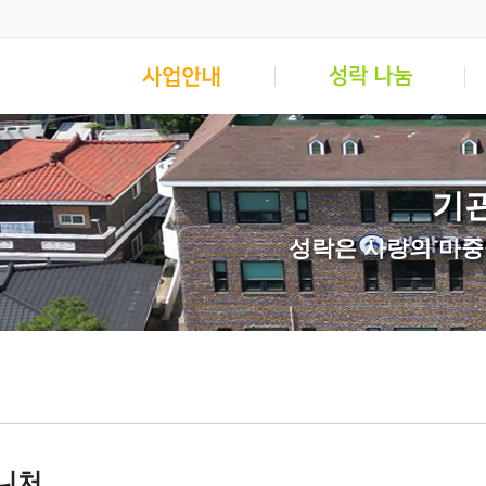
기
성락은 사랑의 마중
니처