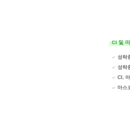
CI 및
성락종
성락종
CI,
마스코