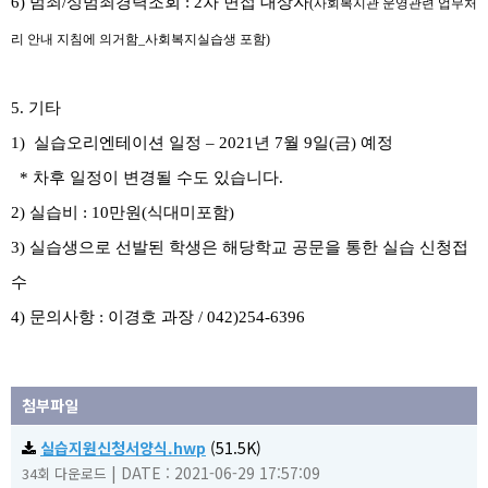
6)
범죄
/
성범죄경력조회
: 2
차 면접 대상자
(사회복지관 운영관련 업무처
리 안내 지침에 의거함_사회복지실습생 포함)
5.
기타
1)
실습오리엔테이션 일정
–
2021
년 7
월 9
일
(금
)
예정
*
차후 일정이 변경될 수도 있습니다
.
2)
실습비
: 10
만원
(
식대미포함)
3)
실습생으로 선발된 학생은 해당학교 공문을 통한 실습 신청접
수
4)
문의사항
:
이경호 과장
/ 042)254-6396
첨부파일
실습지원신청서양식.hwp
(51.5K)
|
DATE : 2021-06-29 17:57:09
34회 다운로드