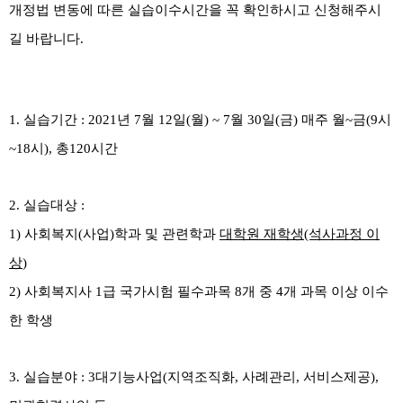
개정법 변동에 따른 실습이수시간을 꼭 확인하시고 신청해주시
길 바랍니다.
1.
실습기간
: 2021
년
7
월
12
일
(
월
) ~ 7
월 30
일
(
금
)
매주 월
~
금
(9
시
~18
시
),
총
120
시간
2.
실습대상
:
1)
사회복지
(
사업
)
학과 및 관련학과
대학원 재학생(석사과정 이
상
)
2)
사회복지사
1
급 국가시험 필수과목
8
개 중
4
개 과목 이상 이수
한 학생
3.
실습분야
: 3
대기능사업
(
지역조직화
,
사례관리
,
서비스제공
),