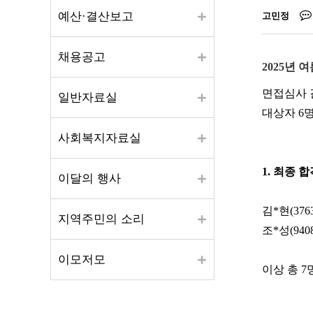
예산·결산보고
고민정
채용공고
2025년
면접심사 
일반자료실
대상자 6
사회복지자료실
1. 최종 
이달의 행사
김
*현
(376
지역주민의 소리
조
*
성
(940
이모저모
이상 총 