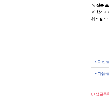
※
실습 포
※ 합격자
취소될 수
이전
다음
댓글목