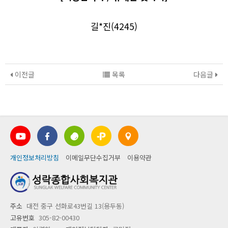
길*진(4245)
이전글
목록
다음글
개인정보처리방침
이메일무단수집거부
이용약관
주소
대전 중구 선화로43번길 13(용두동)
고유번호
305-82-00430